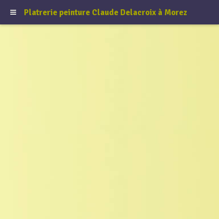
Platrerie peinture Claude Delacroix à Morez