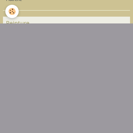
Peinture
Peinture
Décoration
Décoration
Revêtements de sols
Revêtements de sols