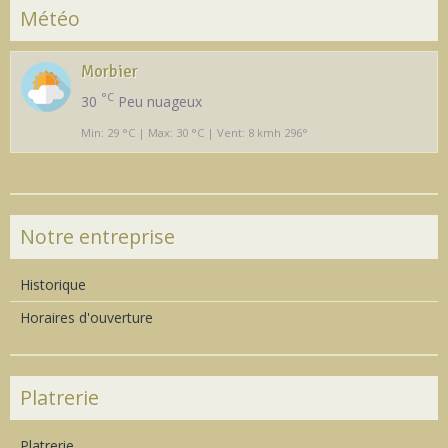
Météo
Morbier
°C
30
Peu nuageux
Min: 29 °C | Max: 30 °C | Vent: 8 kmh 296°
Notre entreprise
Historique
Horaires d'ouverture
Platrerie
Platrerie