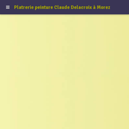
Platrerie peinture Claude Delacroix à Morez