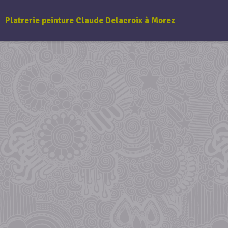
Platrerie peinture Claude Delacroix à Morez