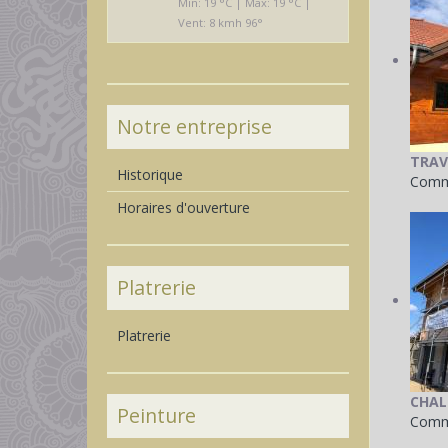
Min: 19 °C | Max: 19 °C |
Vent: 8 kmh 96°
Notre entreprise
TRAV
Historique
Comme
Horaires d'ouverture
Platrerie
Platrerie
CHAL
Peinture
Comme