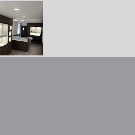
AUX DE SOL / PLATRERIE / PEINTURE / BIJOUTERIE LES ROUSSES
ntaires (0)
AGEMENT PISCINE MORBIER