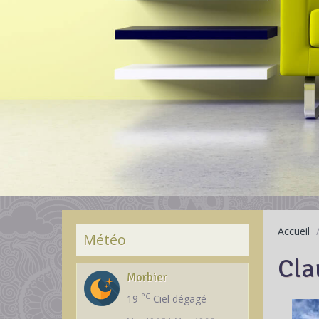
Accueil
Météo
Cla
Morbier
°C
19
Ciel dégagé