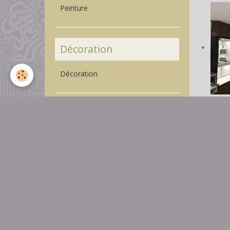
Peinture
Décoration
Décoration
TRAV
Comme
Revêtements de sols
Revêtements de sols
Ravalement de façade
AMEN
Isolation par l'extérieur