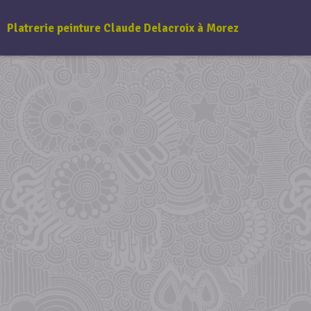
Platrerie peinture Claude Delacroix à Morez