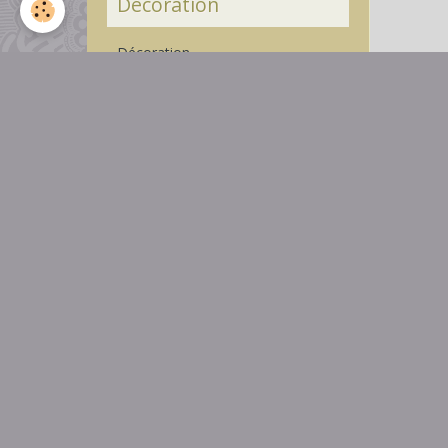
Décoration
Décoration
Ajout
Nom
Revêtements de sols
Revêtements de sols
E-mail
Ravalement de façade
Site Int
Isolation par l'extérieur
Messag
Isolation par l'extérieur ITE