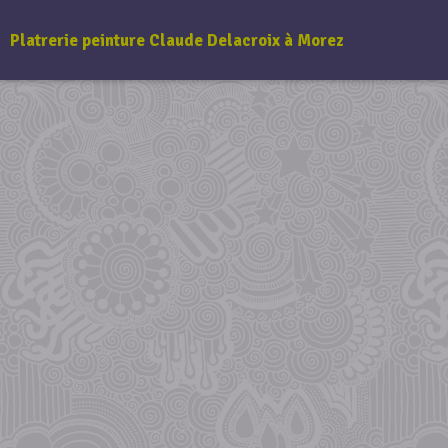
Platrerie peinture Claude Delacroix à Morez