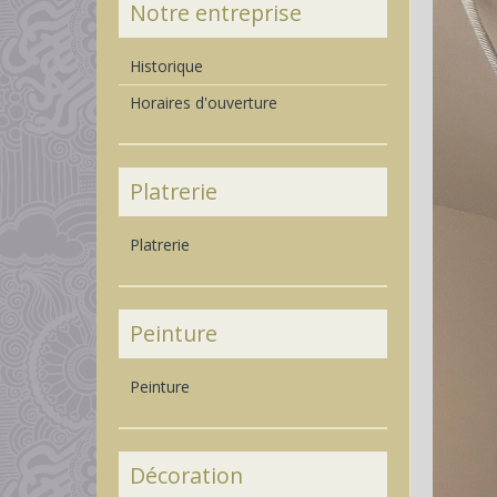
Notre entreprise
Historique
Horaires d'ouverture
Platrerie
Platrerie
Peinture
Peinture
Décoration